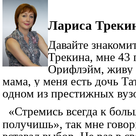
Лариса Трекин
Давайте знакомит
Трекина, мне 43 
Орифлэйм, живу в
мама
, у меня есть дочь Та
одном из престижных ву
«Стремись всегда к боль
получишь», так мне говор